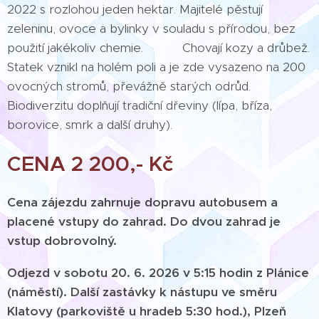
2022 s rozlohou jeden hektar. Majitelé pěstují
zeleninu, ovoce a bylinky v souladu s přírodou, bez
použití jakékoliv chemie. Chovají kozy a drůbež.
Statek vznikl na holém poli a je zde vysazeno na 200
ovocných stromů, převážně starých odrůd.
Biodiverzitu doplňují tradiční dřeviny (lípa, bříza,
borovice, smrk a další druhy).
CENA 2 200,- Kč
Cena zájezdu zahrnuje dopravu autobusem a
placené vstupy do zahrad. Do dvou zahrad je
vstup dobrovolný.
Odjezd v sobotu 20. 6. 2026 v 5:15 hodin z Plánice
(náměstí). Další zastávky k nástupu ve směru
Klatovy (parkoviště u hradeb 5:30 hod.), Plzeň