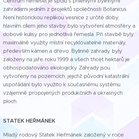
Centrum řemesel je spolu s přilehlými bylinnými
zahradami jedním z projektů společnosti Botanicus.
Není historickou replikou vesnice z určité doby,
hlavním cílem jeho stavby bylo vytvoření atmosféry a
dobové kulisy pro jednotlivá řemesla. Při stavbě byly
maximálně využity místní recyklovatelné materiály,
především kámen a dřevo. Bylinné zahrady byly
založeny na jaře roku 1999 a všech třicet hektarů je
obhospodařováno ekologicky. Zahrady jsou
vytvořeny na pozemcích, jejichž původní katastrální
uspořádání bylo využito k současnému systému
vzájemně propojených produkčních a okrasných
ploch.
STATEK HEŘMÁNEK
Mladý rodový Statek Heřmánek založený v roce