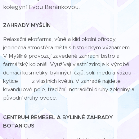
kolegyní Evou Beránkovou.
ZAHRADY MYŠLÍN
Relaxační ekofarma, vůně a klid okolní přírody,
jedinečná atmosféra místa s historickým významem.
V Myšlíně provozují zavedené zahradní bistro a
farmářský koloniál. Využívají vlastní zdroje k výrobě
domácí kosmetiky, bylinných čajů, solí, medu a vážou
kytice z vlastních květin. V zahradě najdete
levandulové pole, tradiční i netradiční druhy zeleniny a
původní druhy ovoce.
CENTRUM ŘEMESEL A BYLINNÉ ZAHRADY
BOTANICUS